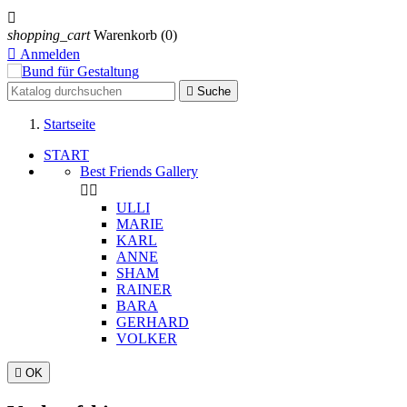

shopping_cart
Warenkorb
(0)

Anmelden

Suche
Startseite
START
Best Friends Gallery


ULLI
MARIE
KARL
ANNE
SHAM
RAINER
BARA
GERHARD
VOLKER

OK